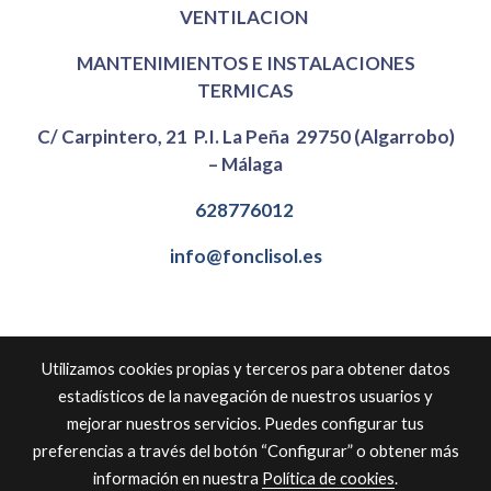
VENTILACION
MANTENIMIENTOS E INSTALACIONES
TERMICAS
C/ Carpintero, 21 P.I. La Peña 29750 (Algarrobo)
– Málaga
628776012
info@fonclisol.es
Utilizamos cookies propias y terceros para obtener datos
estadísticos de la navegación de nuestros usuarios y
mejorar nuestros servicios. Puedes configurar tus
Aviso legal
preferencias a través del botón “Configurar” o obtener más
Política de cookies
información en nuestra
Política de cookies
.
Gestión de cookies