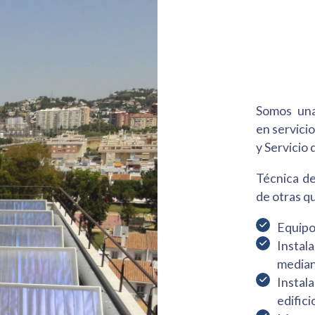
Somos una
en servici
y Servicio 
Técnica de
de otras qu
Equipo
Insta
median
Instal
edifici