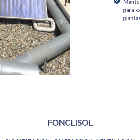
Manten
para e
plantas
Mi Empresa
FONCLISOL