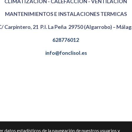
CLIMATIZACIÓN - CALEFACCION - VENTILACION
MANTENIMIENTOS E INSTALACIONES TERMICAS
C/ Carpintero, 21 P.I. La Peña 29750 (Algarrobo) – Málag
628776012
info@fonclisol.es
 legal
Política de cookies
Gestión de cookies
Política de priva
r datos estadísticos de la navegación de nuestros usuarios y